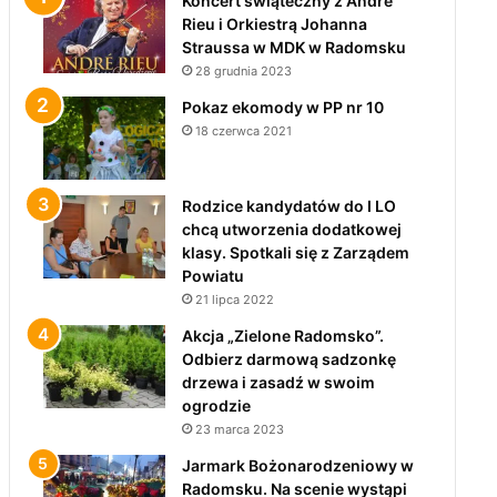
Koncert świąteczny z André
Rieu i Orkiestrą Johanna
Straussa w MDK w Radomsku
28 grudnia 2023
Pokaz ekomody w PP nr 10
18 czerwca 2021
Rodzice kandydatów do I LO
chcą utworzenia dodatkowej
klasy. Spotkali się z Zarządem
Powiatu
21 lipca 2022
Akcja „Zielone Radomsko”.
Odbierz darmową sadzonkę
drzewa i zasadź w swoim
ogrodzie
23 marca 2023
Jarmark Bożonarodzeniowy w
Radomsku. Na scenie wystąpi