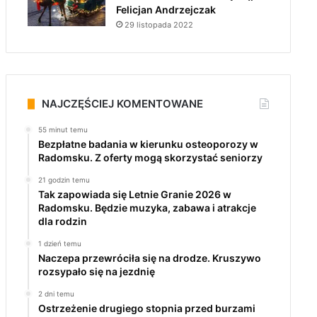
Felicjan Andrzejczak
29 listopada 2022
NAJCZĘŚCIEJ KOMENTOWANE
55 minut temu
Bezpłatne badania w kierunku osteoporozy w
Radomsku. Z oferty mogą skorzystać seniorzy
21 godzin temu
Tak zapowiada się Letnie Granie 2026 w
Radomsku. Będzie muzyka, zabawa i atrakcje
dla rodzin
1 dzień temu
Naczepa przewróciła się na drodze. Kruszywo
rozsypało się na jezdnię
2 dni temu
Ostrzeżenie drugiego stopnia przed burzami