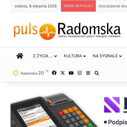
sobota, 8 sierpnia 2026
NOWE ARTYKUŁY
Ostrzeżenie dr
STRONA GŁÓWNA
Z ŻYCIA …
KULTURA
NA SYGNALE
℃
20
Facebook
X
YouTube
Instagram
Sidebar
Szukaj
Radomsko