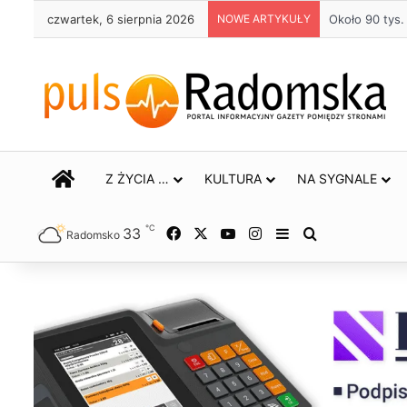
czwartek, 6 sierpnia 2026
NOWE ARTYKUŁY
Około 90 tys
STRONA GŁÓWNA
Z ŻYCIA …
KULTURA
NA SYGNALE
℃
33
Facebook
X
YouTube
Instagram
Sidebar
Szukaj
Radomsko