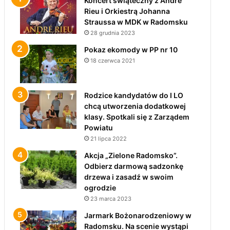
Koncert świąteczny z André
Rieu i Orkiestrą Johanna
Straussa w MDK w Radomsku
28 grudnia 2023
Pokaz ekomody w PP nr 10
18 czerwca 2021
Rodzice kandydatów do I LO
chcą utworzenia dodatkowej
klasy. Spotkali się z Zarządem
Powiatu
21 lipca 2022
Akcja „Zielone Radomsko”.
Odbierz darmową sadzonkę
drzewa i zasadź w swoim
ogrodzie
23 marca 2023
Jarmark Bożonarodzeniowy w
Radomsku. Na scenie wystąpi