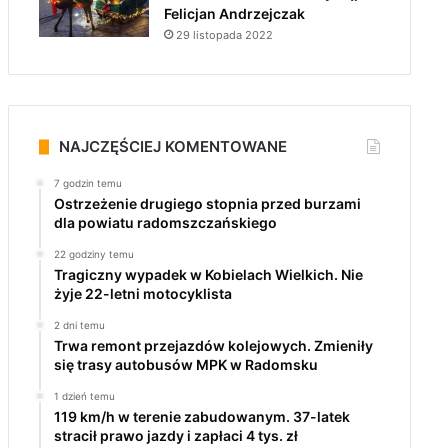
Felicjan Andrzejczak
29 listopada 2022
NAJCZĘŚCIEJ KOMENTOWANE
7 godzin temu
Ostrzeżenie drugiego stopnia przed burzami
dla powiatu radomszczańskiego
22 godziny temu
Tragiczny wypadek w Kobielach Wielkich. Nie
żyje 22-letni motocyklista
2 dni temu
Trwa remont przejazdów kolejowych. Zmieniły
się trasy autobusów MPK w Radomsku
1 dzień temu
119 km/h w terenie zabudowanym. 37-latek
stracił prawo jazdy i zapłaci 4 tys. zł