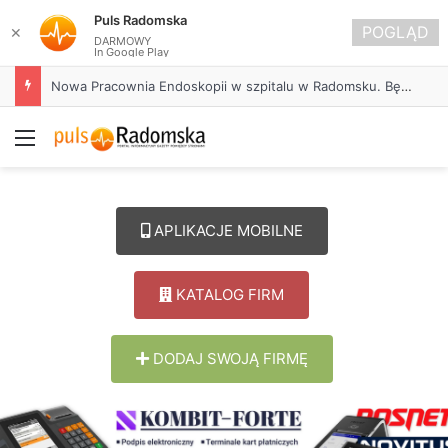
Puls Radomska
POGLĄD
✕
DARMOWY
In Google Play
Nowa Pracownia Endoskopii w szpitalu w Radomsku. Będą wykonywane zaawansowane badania i zabiegi
Menu
APLIKACJE MOBILNE
KATALOG FIRM
DODAJ SWOJĄ FIRMĘ