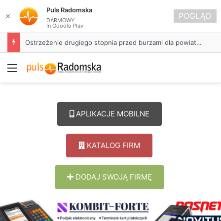
Puls Radomska
POGLĄD
✕
DARMOWY
In Google Play
Około 90 tys. zł na szkolenia pracowników. PUP w Radomsku ogłasza nabór wniosków
Menu
APLIKACJE MOBILNE
KATALOG FIRM
DODAJ SWOJĄ FIRMĘ