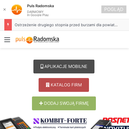
Puls Radomska
POGLĄD
✕
DARMOWY
In Google Play
Ostrzeżenie drugiego stopnia przed burzami dla powiatu radomszczańskiego
Menu
APLIKACJE MOBILNE
KATALOG FIRM
DODAJ SWOJĄ FIRMĘ