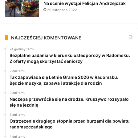
Na scenie wystąpi Felicjan Andrzejczak
29 listopada 2022
NAJCZĘŚCIEJ KOMENTOWANE
24 godziny temu
Bezpłatne badania w kierunku osteoporozy w Radomsku.
Z oferty mogą skorzystać seniorzy
2 dni temu
Tak zapowiada się Letnie Granie 2026 w Radomsku.
Będzie muzyka, zabawa i atrakcje dla rodzin
2 dni temu
Naczepa przewróciła się na drodze. Kruszywo rozsypało
się na jezdnię
3 dni temu
Ostrzeżenie drugiego stopnia przed burzami dla powiatu
radomszczańskiego
4 dni temu