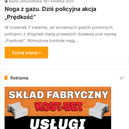
Beata Januszewska
7 kwietnia 2022
Noga z gazu. Dziś policyjna akcja
„Prędkość”
W czwartek 7 kwietnia, od wczesnych godzin porannych,
policjanci z drogówki będą prowadzić działania pod nazwą
„Prędkość”. Wzmożone kontrole mają…
Czytaj więcej »
Reklama