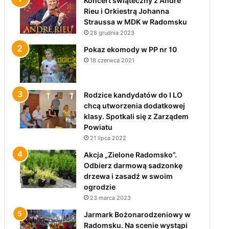
Koncert świąteczny z André
Rieu i Orkiestrą Johanna
Straussa w MDK w Radomsku
28 grudnia 2023
Pokaz ekomody w PP nr 10
18 czerwca 2021
Rodzice kandydatów do I LO
chcą utworzenia dodatkowej
klasy. Spotkali się z Zarządem
Powiatu
21 lipca 2022
Akcja „Zielone Radomsko”.
Odbierz darmową sadzonkę
drzewa i zasadź w swoim
ogrodzie
23 marca 2023
Jarmark Bożonarodzeniowy w
Radomsku. Na scenie wystąpi