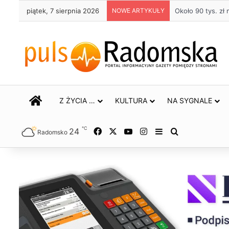
piątek, 7 sierpnia 2026
NOWE ARTYKUŁY
Około 90 tys. z
STRONA GŁÓWNA
Z ŻYCIA …
KULTURA
NA SYGNALE
℃
24
Facebook
X
YouTube
Instagram
Sidebar
Szukaj
Radomsko