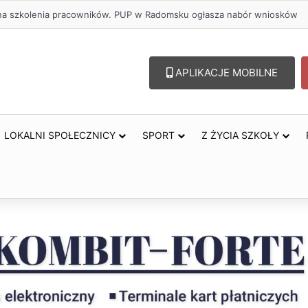
ł na szkolenia pracowników. PUP w Radomsku ogłasza nabór wniosków
APLIKACJE MOBILNE
LOKALNI SPOŁECZNICY
SPORT
Z ŻYCIA SZKOŁY