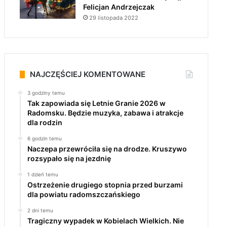
Felicjan Andrzejczak
29 listopada 2022
NAJCZĘŚCIEJ KOMENTOWANE
3 godziny temu
Tak zapowiada się Letnie Granie 2026 w
Radomsku. Będzie muzyka, zabawa i atrakcje
dla rodzin
6 godzin temu
Naczepa przewróciła się na drodze. Kruszywo
rozsypało się na jezdnię
1 dzień temu
Ostrzeżenie drugiego stopnia przed burzami
dla powiatu radomszczańskiego
2 dni temu
Tragiczny wypadek w Kobielach Wielkich. Nie