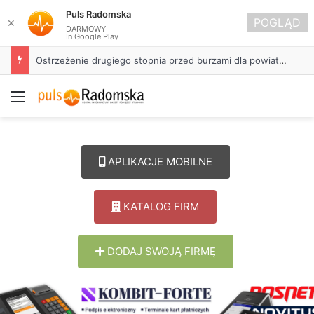
Puls Radomska
POGLĄD
✕
DARMOWY
In Google Play
Ostrzeżenie drugiego stopnia przed burzami dla powiatu radomszczańskiego
Menu
APLIKACJE MOBILNE
KATALOG FIRM
DODAJ SWOJĄ FIRMĘ