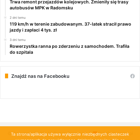
Trwa remont przejazdów kolejowych. Zmieniły się trasy
autobusów MPK w Radomsku
2 dni temu
119 km/h w terenie zabudowanym. 37-latek stracił prawo
jazdy i zapłaci 4 tys. zł
3 dni temu
Rowerzystka ranna po zderzeniu z samochodem. Trafiła
do szpitala
Znajdź nas na Facebooku
© Copyright 2026, All Rights Reserved |
PulsRadomska.pl
Ta strona/aplikacja używa wyłącznie niezbędnych ciasteczek