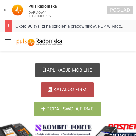
Puls Radomska
POGLĄD
✕
DARMOWY
In Google Play
Około 90 tys. zł na szkolenia pracowników. PUP w Radomsku ogłasza nabór wniosków
Menu
APLIKACJE MOBILNE
KATALOG FIRM
DODAJ SWOJĄ FIRMĘ