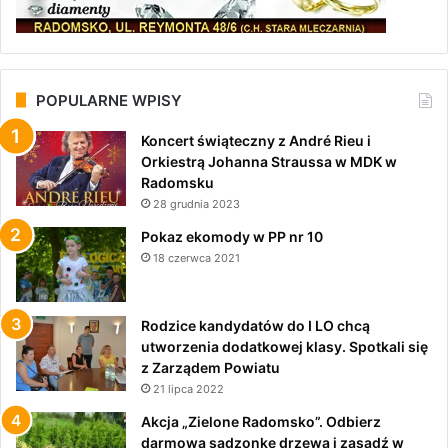
POPULARNE WPISY
Koncert świąteczny z André Rieu i
Orkiestrą Johanna Straussa w MDK w
Radomsku
28 grudnia 2023
Pokaz ekomody w PP nr 10
18 czerwca 2021
Rodzice kandydatów do I LO chcą
utworzenia dodatkowej klasy. Spotkali się
z Zarządem Powiatu
21 lipca 2022
Akcja „Zielone Radomsko”. Odbierz
darmową sadzonkę drzewa i zasadź w