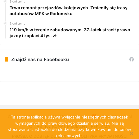
3 dni temu
Trwa remont przejazdów kolejowych. Zmieniły się trasy
autobusów MPK w Radomsku
2 dni temu
119 km/h w terenie zabudowanym. 37-latek stracił prawo
jazdy i zapłaci 4 tys. zł
Znajdź nas na Facebooku
© Copyright 2026, All Rights Reserved |
PulsRadomska.pl
Ta strona/aplikacja używa wyłącznie niezbędnych ciasteczek
wymaganych do prawidłowego działania serwisu. Nie są
O NAS
PATRONAT MEDIALNY
REKLAMA
stosowane ciasteczka do śledzenia użytkowników ani do celów
reklamowych.
PROŚBA O DOSTĘP DO DANYCH
POLITYKA PRYWATNOŚCI