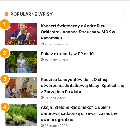
POPULARNE WPISY
Koncert świąteczny z André Rieu i
Orkiestrą Johanna Straussa w MDK w
Radomsku
28 grudnia 2023
Pokaz ekomody w PP nr 10
18 czerwca 2021
Rodzice kandydatów do I LO chcą
utworzenia dodatkowej klasy. Spotkali się
z Zarządem Powiatu
21 lipca 2022
Akcja „Zielone Radomsko”. Odbierz
darmową sadzonkę drzewa i zasadź w
swoim ogrodzie
23 marca 2023