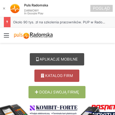
Puls Radomska
POGLĄD
✕
DARMOWY
In Google Play
Około 90 tys. zł na szkolenia pracowników. PUP w Radomsku ogłasza nabór wniosków
Menu
APLIKACJE MOBILNE
KATALOG FIRM
DODAJ SWOJĄ FIRMĘ