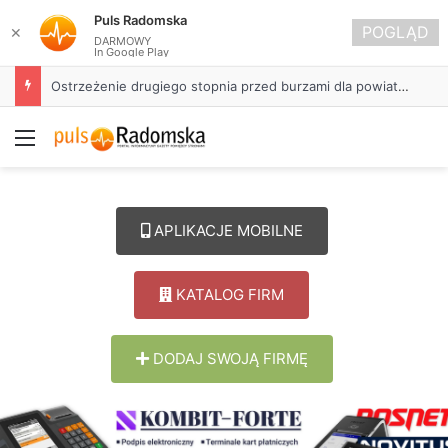
Puls Radomska
POGLĄD
✕
DARMOWY
In Google Play
Ostrzeżenie drugiego stopnia przed burzami dla powiatu radomszczańskiego
Menu
APLIKACJE MOBILNE
KATALOG FIRM
DODAJ SWOJĄ FIRMĘ