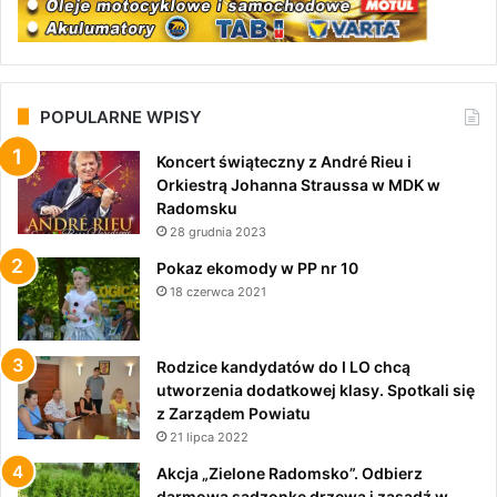
POPULARNE WPISY
Koncert świąteczny z André Rieu i
Orkiestrą Johanna Straussa w MDK w
Radomsku
28 grudnia 2023
Pokaz ekomody w PP nr 10
18 czerwca 2021
Rodzice kandydatów do I LO chcą
utworzenia dodatkowej klasy. Spotkali się
z Zarządem Powiatu
21 lipca 2022
Akcja „Zielone Radomsko”. Odbierz
darmową sadzonkę drzewa i zasadź w