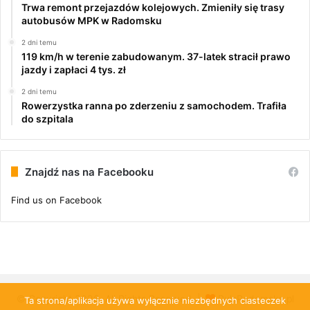
Trwa remont przejazdów kolejowych. Zmieniły się trasy
autobusów MPK w Radomsku
2 dni temu
119 km/h w terenie zabudowanym. 37-latek stracił prawo
jazdy i zapłaci 4 tys. zł
2 dni temu
Rowerzystka ranna po zderzeniu z samochodem. Trafiła
do szpitala
Znajdź nas na Facebooku
Find us on Facebook
© Copyright 2026, All Rights Reserved |
PulsRadomska.pl
Ta strona/aplikacja używa wyłącznie niezbędnych ciasteczek