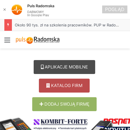
Puls Radomska
POGLĄD
✕
DARMOWY
In Google Play
Około 90 tys. zł na szkolenia pracowników. PUP w Radomsku ogłasza nabór wniosków
Menu
APLIKACJE MOBILNE
KATALOG FIRM
DODAJ SWOJĄ FIRMĘ