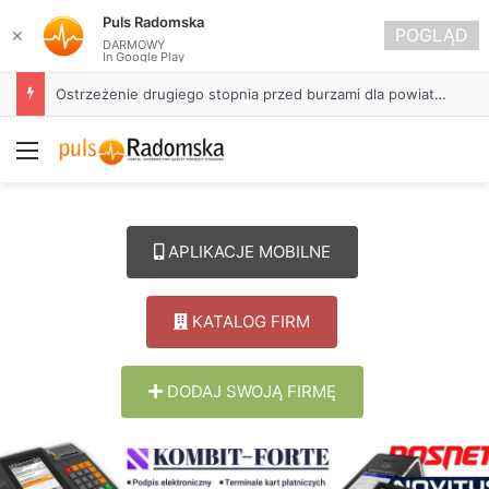
Puls Radomska
POGLĄD
✕
DARMOWY
In Google Play
Ostrzeżenie drugiego stopnia przed burzami dla powiatu radomszczańskiego
Menu
APLIKACJE MOBILNE
KATALOG FIRM
DODAJ SWOJĄ FIRMĘ