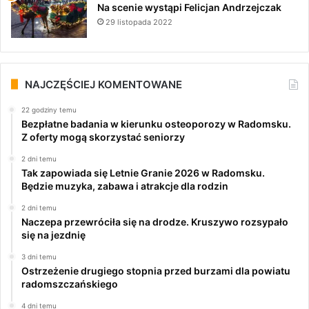
Na scenie wystąpi Felicjan Andrzejczak
29 listopada 2022
NAJCZĘŚCIEJ KOMENTOWANE
22 godziny temu
Bezpłatne badania w kierunku osteoporozy w Radomsku.
Z oferty mogą skorzystać seniorzy
2 dni temu
Tak zapowiada się Letnie Granie 2026 w Radomsku.
Będzie muzyka, zabawa i atrakcje dla rodzin
2 dni temu
Naczepa przewróciła się na drodze. Kruszywo rozsypało
się na jezdnię
3 dni temu
Ostrzeżenie drugiego stopnia przed burzami dla powiatu
radomszczańskiego
4 dni temu