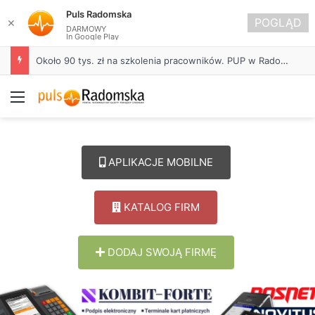
Puls Radomska
POGLĄD
✕
DARMOWY
In Google Play
Około 90 tys. zł na szkolenia pracowników. PUP w Radomsku ogłasza nabór wniosków
Menu
APLIKACJE MOBILNE
KATALOG FIRM
DODAJ SWOJĄ FIRMĘ