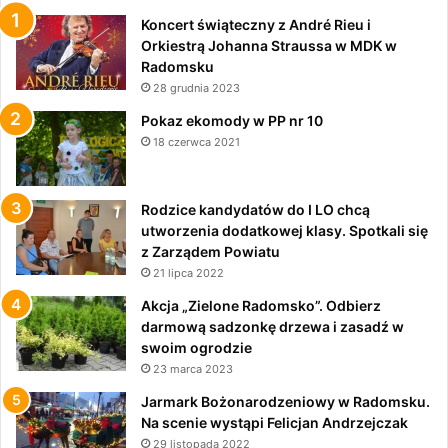
Koncert świąteczny z André Rieu i
Orkiestrą Johanna Straussa w MDK w
Radomsku
28 grudnia 2023
Pokaz ekomody w PP nr 10
18 czerwca 2021
Rodzice kandydatów do I LO chcą
utworzenia dodatkowej klasy. Spotkali się
z Zarządem Powiatu
21 lipca 2022
Akcja „Zielone Radomsko”. Odbierz
darmową sadzonkę drzewa i zasadź w
swoim ogrodzie
23 marca 2023
Jarmark Bożonarodzeniowy w Radomsku.
Na scenie wystąpi Felicjan Andrzejczak
29 listopada 2022