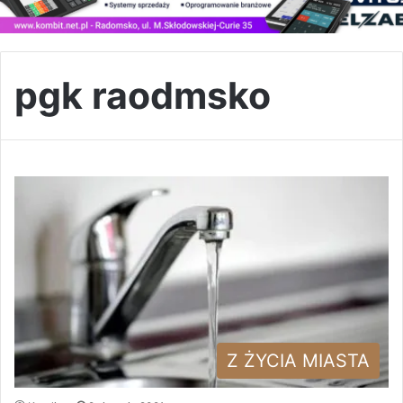
pgk raodmsko
Z ŻYCIA MIASTA