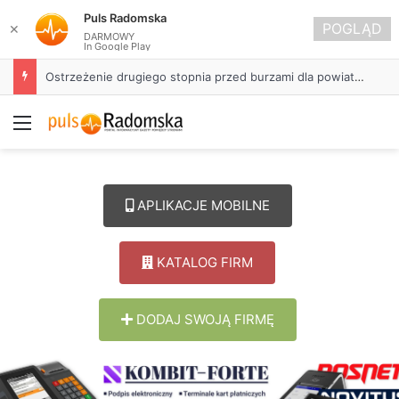
Puls Radomska
POGLĄD
✕
DARMOWY
In Google Play
Ostrzeżenie drugiego stopnia przed burzami dla powiatu radomszczańskiego
Menu
APLIKACJE MOBILNE
KATALOG FIRM
DODAJ SWOJĄ FIRMĘ