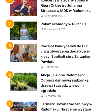
Koncert świąteczny z André
Rieu i Orkiestrą Johanna
Straussa w MDK w Radomsku
28 grudnia 2023
Pokaz ekomody w PP nr 10
18 czerwca 2021
Rodzice kandydatów do I LO
chcą utworzenia dodatkowej
klasy. Spotkali się z Zarządem
Powiatu
21 lipca 2022
Akcja „Zielone Radomsko”.
Odbierz darmową sadzonkę
drzewa i zasadź w swoim
ogrodzie
23 marca 2023
Jarmark Bożonarodzeniowy w
Radomsku. Na scenie wystąpi