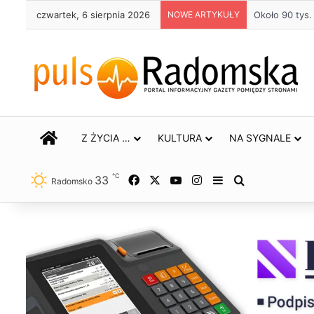
czwartek, 6 sierpnia 2026
NOWE ARTYKUŁY
Około 90 tys
STRONA GŁÓWNA
Z ŻYCIA …
KULTURA
NA SYGNALE
℃
33
Facebook
X
YouTube
Instagram
Sidebar
Szukaj
Radomsko