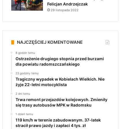
Felicjan Andrzejczak
29 listopada 2022
NAJCZĘŚCIEJ KOMENTOWANE
8 godzin temu
Ostrzeżenie drugiego stopnia przed burzami
dla powiatu radomszczańskiego
23 godziny temu
Tragiczny wypadek w Kobielach Wielkich. Nie
żyje 22-letni motocyklista
2 dni temu
Trwa remont przejazdów kolejowych. Zmieniły
się trasy autobusów MPK w Radomsku
1 dzień temu
119 km/h w terenie zabudowanym. 37-latek
stracił prawo jazdy i zapłaci 4 tys. zł