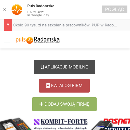
Puls Radomska
POGLĄD
✕
DARMOWY
In Google Play
Około 90 tys. zł na szkolenia pracowników. PUP w Radomsku ogłasza nabór wniosków
Menu
APLIKACJE MOBILNE
KATALOG FIRM
DODAJ SWOJĄ FIRMĘ