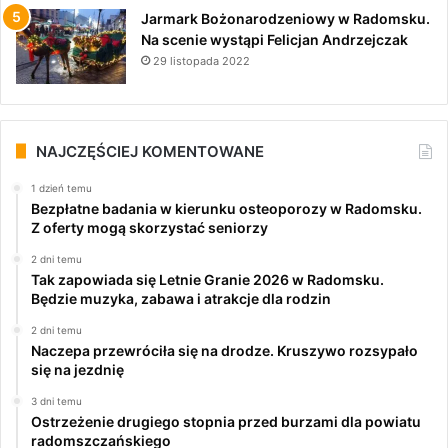
Jarmark Bożonarodzeniowy w Radomsku.
Na scenie wystąpi Felicjan Andrzejczak
29 listopada 2022
NAJCZĘŚCIEJ KOMENTOWANE
1 dzień temu
Bezpłatne badania w kierunku osteoporozy w Radomsku.
Z oferty mogą skorzystać seniorzy
2 dni temu
Tak zapowiada się Letnie Granie 2026 w Radomsku.
Będzie muzyka, zabawa i atrakcje dla rodzin
2 dni temu
Naczepa przewróciła się na drodze. Kruszywo rozsypało
się na jezdnię
3 dni temu
Ostrzeżenie drugiego stopnia przed burzami dla powiatu
radomszczańskiego