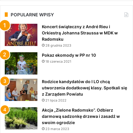
POPULARNE WPISY
Koncert świąteczny z André Rieu i
Orkiestrą Johanna Straussa w MDK w
Radomsku
28 grudnia 2023
Pokaz ekomody w PP nr 10
18 czerwca 2021
Rodzice kandydatów do I LO chcą
utworzenia dodatkowej klasy. Spotkali się
z Zarządem Powiatu
21 lipca 2022
Akcja „Zielone Radomsko”. Odbierz
darmową sadzonkę drzewa i zasadź w
swoim ogrodzie
23 marca 2023