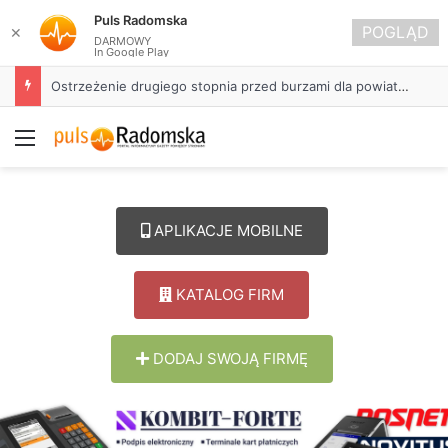
Puls Radomska
POGLĄD
✕
DARMOWY
In Google Play
Ostrzeżenie drugiego stopnia przed burzami dla powiatu radomszczańskiego
Menu
APLIKACJE MOBILNE
KATALOG FIRM
DODAJ SWOJĄ FIRMĘ