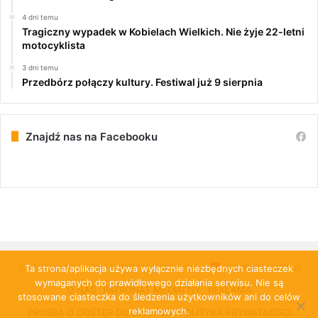
4 dni temu
Tragiczny wypadek w Kobielach Wielkich. Nie żyje 22-letni
motocyklista
3 dni temu
Przedbórz połączy kultury. Festiwal już 9 sierpnia
Znajdź nas na Facebooku
© Copyright 2026, All Rights Reserved |
PulsRadomska.pl
Ta strona/aplikacja używa wyłącznie niezbędnych ciasteczek
wymaganych do prawidłowego działania serwisu. Nie są
O NAS
PATRONAT MEDIALNY
REKLAMA
stosowane ciasteczka do śledzenia użytkowników ani do celów
reklamowych.
PROŚBA O DOSTĘP DO DANYCH
POLITYKA PRYWATNOŚCI