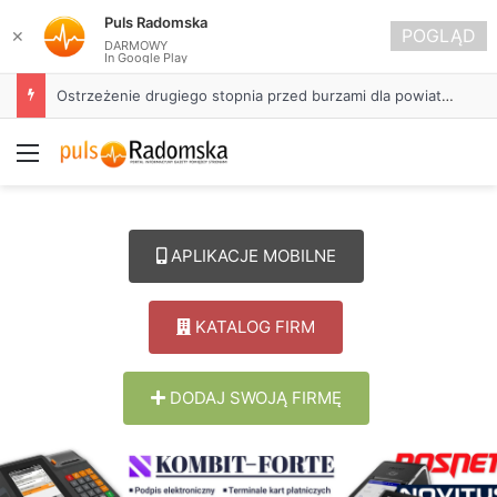
Puls Radomska
POGLĄD
✕
DARMOWY
In Google Play
Ostrzeżenie drugiego stopnia przed burzami dla powiatu radomszczańskiego
Menu
APLIKACJE MOBILNE
KATALOG FIRM
DODAJ SWOJĄ FIRMĘ