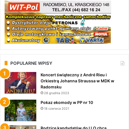
POPULARNE WPISY
Koncert świąteczny z André Rieu i
Orkiestrą Johanna Straussa w MDK w
Radomsku
28 grudnia 2023
Pokaz ekomody w PP nr 10
18 czerwca 2021
Rodzice kandydatów do I LO chcą