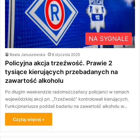
NA SYGNALE
Beata Januszewska
8 stycznia 2025
Policyjna akcja trzeźwość. Prawie 2
tysiące kierujących przebadanych na
zawartość alkoholu
Po długim weekendzie radomszczańscy policjanci w ramach
wojewódzkiej akcji pn. „Trzeźwość” kontrolowali kierujących.
Funkcjonariusze poddali badaniu na zawartość alkoholu w…
Czytaj więcej »