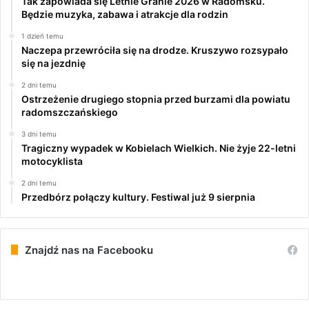
Tak zapowiada się Letnie Granie 2026 w Radomsku.
Będzie muzyka, zabawa i atrakcje dla rodzin
1 dzień temu
Naczepa przewróciła się na drodze. Kruszywo rozsypało
się na jezdnię
2 dni temu
Ostrzeżenie drugiego stopnia przed burzami dla powiatu
radomszczańskiego
3 dni temu
Tragiczny wypadek w Kobielach Wielkich. Nie żyje 22-letni
motocyklista
2 dni temu
Przedbórz połączy kultury. Festiwal już 9 sierpnia
Znajdź nas na Facebooku