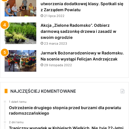
utworzenia dodatkowej klasy. Spotkali się
z Zarządem Powiatu
21 lipca 2022
Akcja „Zielone Radomsko”. Odbierz
darmową sadzonkę drzewa i zasadź w
swoim ogrodzie
23 marca 2023
Jarmark Bożonarodzeniowy w Radomsku.
Na scenie wystąpi Felicjan Andrzejczak
29 listopada 2022
NAJCZĘŚCIEJ KOMENTOWANE
1 dzień temu
Ostrzeżenie drugiego stopnia przed burzami dla powiatu
radomszczańskiego
2 dni temu
Tragiczny wypadek w Kobielach Wielkich. Nie żyje 22-letni