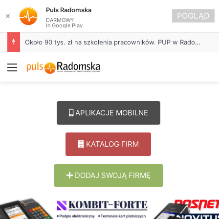
Puls Radomska
POGLĄD
✕
DARMOWY
In Google Play
Około 90 tys. zł na szkolenia pracowników. PUP w Radomsku ogłasza nabór wniosków
Menu
APLIKACJE MOBILNE
KATALOG FIRM
DODAJ SWOJĄ FIRMĘ