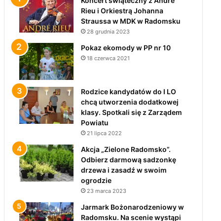
Koncert świąteczny z André
Rieu i Orkiestrą Johanna
Straussa w MDK w Radomsku
28 grudnia 2023
Pokaz ekomody w PP nr 10
18 czerwca 2021
Rodzice kandydatów do I LO
chcą utworzenia dodatkowej
klasy. Spotkali się z Zarządem
Powiatu
21 lipca 2022
Akcja „Zielone Radomsko”.
Odbierz darmową sadzonkę
drzewa i zasadź w swoim
ogrodzie
23 marca 2023
Jarmark Bożonarodzeniowy w
Radomsku. Na scenie wystąpi