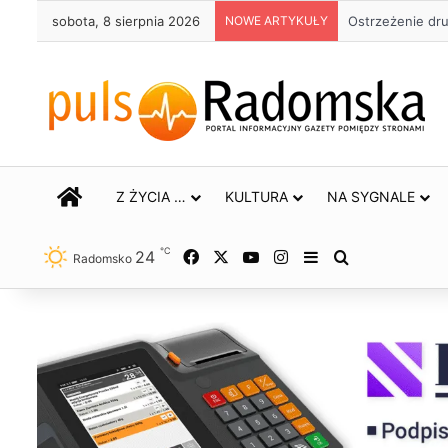
sobota, 8 sierpnia 2026
NOWE ARTYKUŁY
Ostrzeżenie dr
STRONA GŁÓWNA
Z ŻYCIA …
KULTURA
NA SYGNALE
℃
24
Facebook
X
YouTube
Instagram
Sidebar
Szukaj
Radomsko