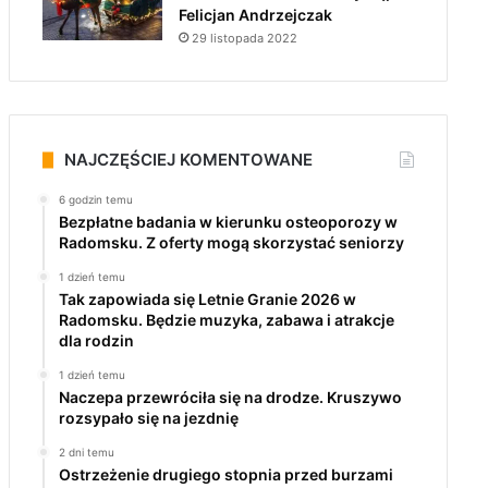
Felicjan Andrzejczak
29 listopada 2022
NAJCZĘŚCIEJ KOMENTOWANE
6 godzin temu
Bezpłatne badania w kierunku osteoporozy w
Radomsku. Z oferty mogą skorzystać seniorzy
1 dzień temu
Tak zapowiada się Letnie Granie 2026 w
Radomsku. Będzie muzyka, zabawa i atrakcje
dla rodzin
1 dzień temu
Naczepa przewróciła się na drodze. Kruszywo
rozsypało się na jezdnię
2 dni temu
Ostrzeżenie drugiego stopnia przed burzami