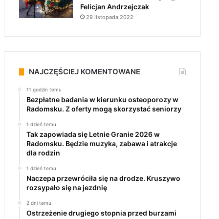
Felicjan Andrzejczak
29 listopada 2022
NAJCZĘŚCIEJ KOMENTOWANE
11 godzin temu
Bezpłatne badania w kierunku osteoporozy w
Radomsku. Z oferty mogą skorzystać seniorzy
1 dzień temu
Tak zapowiada się Letnie Granie 2026 w
Radomsku. Będzie muzyka, zabawa i atrakcje
dla rodzin
1 dzień temu
Naczepa przewróciła się na drodze. Kruszywo
rozsypało się na jezdnię
2 dni temu
Ostrzeżenie drugiego stopnia przed burzami