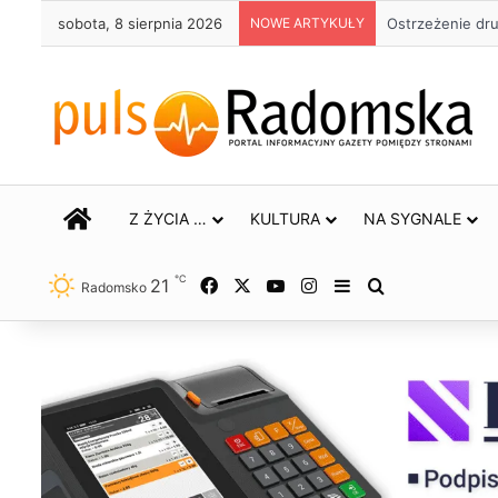
sobota, 8 sierpnia 2026
NOWE ARTYKUŁY
Ostrzeżenie dr
STRONA GŁÓWNA
Z ŻYCIA …
KULTURA
NA SYGNALE
℃
21
Facebook
X
YouTube
Instagram
Sidebar
Szukaj
Radomsko