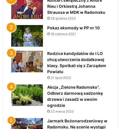
Koncert świąteczny z André
Rieu i Orkiestrą Johanna
Straussa w MDK w Radomsku
28 grudnia 2023
Pokaz ekomody w PP nr 10
18 czerwca 2021
Rodzice kandydatów do I LO
chcą utworzenia dodatkowej
klasy. Spotkali się z Zarządem
Powiatu
21 lipca 2022
Akcja „Zielone Radomsko”.
Odbierz darmową sadzonkę
drzewa i zasadź w swoim
ogrodzie
23 marca 2023
Jarmark Bożonarodzeniowy w
Radomsku. Na scenie wystąpi