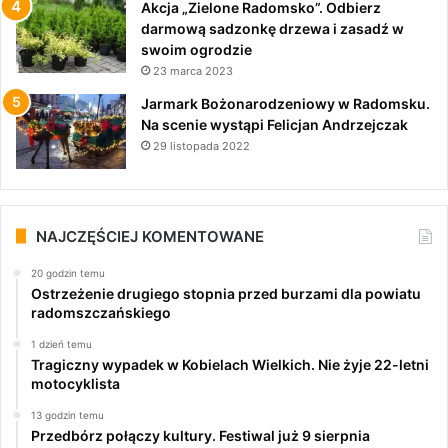
Akcja „Zielone Radomsko”. Odbierz
darmową sadzonkę drzewa i zasadź w
swoim ogrodzie
23 marca 2023
Jarmark Bożonarodzeniowy w Radomsku.
Na scenie wystąpi Felicjan Andrzejczak
29 listopada 2022
NAJCZĘŚCIEJ KOMENTOWANE
20 godzin temu
Ostrzeżenie drugiego stopnia przed burzami dla powiatu
radomszczańskiego
1 dzień temu
Tragiczny wypadek w Kobielach Wielkich. Nie żyje 22-letni
motocyklista
13 godzin temu
Przedbórz połączy kultury. Festiwal już 9 sierpnia