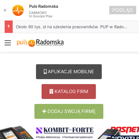
Puls Radomska
POGLĄD
✕
DARMOWY
In Google Play
Około 90 tys. zł na szkolenia pracowników. PUP w Radomsku ogłasza nabór wniosków
Menu
APLIKACJE MOBILNE
KATALOG FIRM
DODAJ SWOJĄ FIRMĘ