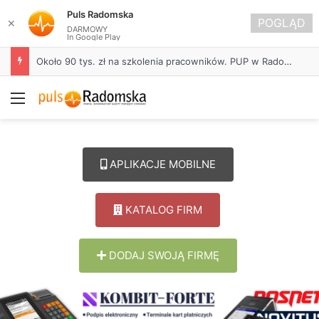
Puls Radomska
POGLĄD
✕
DARMOWY
In Google Play
Około 90 tys. zł na szkolenia pracowników. PUP w Radomsku ogłasza nabór wniosków
Menu
APLIKACJE MOBILNE
KATALOG FIRM
DODAJ SWOJĄ FIRMĘ