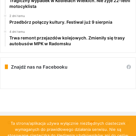
Tragiczny wypadek w Kobielach Wielkich. Nie żyje 22-letni
motocyklista
2 dni temu
Przedbórz połączy kultury. Festiwal już 9 sierpnia
4 dni temu
Trwa remont przejazdów kolejowych. Zmieniły się trasy
autobusów MPK w Radomsku
Znajdź nas na Facebooku
© Copyright 2026, All Rights Reserved |
PulsRadomska.pl
Ta strona/aplikacja używa wyłącznie niezbędnych ciasteczek
wymaganych do prawidłowego działania serwisu. Nie są
O NAS
PATRONAT MEDIALNY
REKLAMA
stosowane ciasteczka do śledzenia użytkowników ani do celów