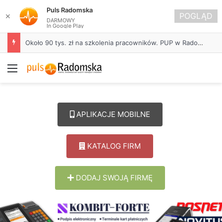
Puls Radomska
POGLĄD
✕
DARMOWY
In Google Play
Około 90 tys. zł na szkolenia pracowników. PUP w Radomsku ogłasza nabór wniosków
Menu
APLIKACJE MOBILNE
KATALOG FIRM
DODAJ SWOJĄ FIRMĘ