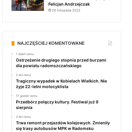
Felicjan Andrzejczak
29 listopada 2022
NAJCZĘŚCIEJ KOMENTOWANE
1 dzień temu
Ostrzeżenie drugiego stopnia przed burzami
dla powiatu radomszczańskiego
2 dni temu
Tragiczny wypadek w Kobielach Wielkich. Nie
żyje 22-letni motocyklista
17 godzin temu
Przedbórz połączy kultury. Festiwal już 9
sierpnia
3 dni temu
Trwa remont przejazdów kolejowych. Zmieniły
się trasy autobusów MPK w Radomsku