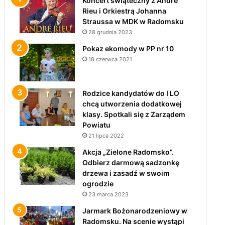
Koncert świąteczny z André
Rieu i Orkiestrą Johanna
Straussa w MDK w Radomsku
28 grudnia 2023
Pokaz ekomody w PP nr 10
18 czerwca 2021
Rodzice kandydatów do I LO
chcą utworzenia dodatkowej
klasy. Spotkali się z Zarządem
Powiatu
21 lipca 2022
Akcja „Zielone Radomsko”.
Odbierz darmową sadzonkę
drzewa i zasadź w swoim
ogrodzie
23 marca 2023
Jarmark Bożonarodzeniowy w
Radomsku. Na scenie wystąpi