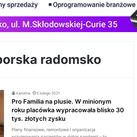
dborska radomsko
Karolina
5 lutego 2021
Pro Familia na plusie. W minionym
roku placówka wypracowała blisko 30
tys. złotych zysku
Plany finansowe, remontowe i organizacja
przyjmowania pacjentów w dobie pandemii – to