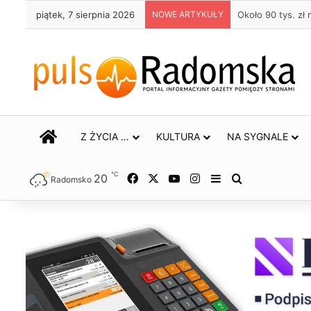
piątek, 7 sierpnia 2026
NOWE ARTYKUŁY
Około 90 tys. z
STRONA GŁÓWNA
Z ŻYCIA …
KULTURA
NA SYGNALE
℃
20
Facebook
X
YouTube
Instagram
Sidebar
Szukaj
Radomsko