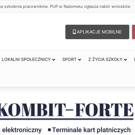
ł na szkolenia pracowników. PUP w Radomsku ogłasza nabór wniosków
APLIKACJE MOBILNE
LOKALNI SPOŁECZNICY
SPORT
Z ŻYCIA SZKOŁY