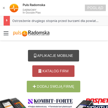
Puls Radomska
POGLĄD
✕
DARMOWY
In Google Play
Ostrzeżenie drugiego stopnia przed burzami dla powiatu radomszczańskiego
Menu
APLIKACJE MOBILNE
KATALOG FIRM
DODAJ SWOJĄ FIRMĘ