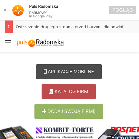
Puls Radomska
POGLĄD
✕
DARMOWY
In Google Play
Ostrzeżenie drugiego stopnia przed burzami dla powiatu radomszczańskiego
Menu
APLIKACJE MOBILNE
KATALOG FIRM
DODAJ SWOJĄ FIRMĘ