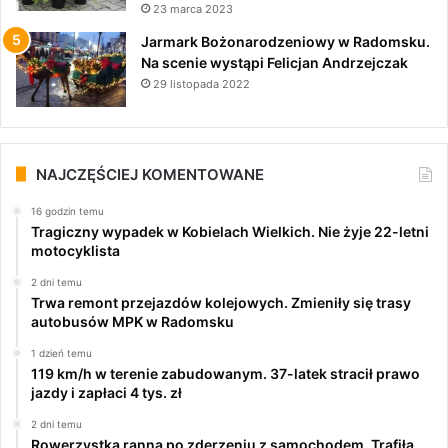
23 marca 2023
Jarmark Bożonarodzeniowy w Radomsku.
Na scenie wystąpi Felicjan Andrzejczak
29 listopada 2022
NAJCZĘŚCIEJ KOMENTOWANE
16 godzin temu
Tragiczny wypadek w Kobielach Wielkich. Nie żyje 22-letni
motocyklista
2 dni temu
Trwa remont przejazdów kolejowych. Zmieniły się trasy
autobusów MPK w Radomsku
1 dzień temu
119 km/h w terenie zabudowanym. 37-latek stracił prawo
jazdy i zapłaci 4 tys. zł
2 dni temu
Rowerzystka ranna po zderzeniu z samochodem. Trafiła