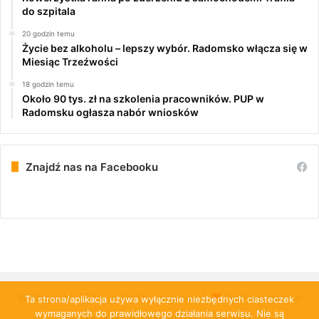
do szpitala
20 godzin temu
Życie bez alkoholu – lepszy wybór. Radomsko włącza się w
Miesiąc Trzeźwości
18 godzin temu
Około 90 tys. zł na szkolenia pracowników. PUP w
Radomsku ogłasza nabór wniosków
Znajdź nas na Facebooku
© Copyright 2026, All Rights Reserved |
PulsRadomska.pl
Ta strona/aplikacja używa wyłącznie niezbędnych ciasteczek
wymaganych do prawidłowego działania serwisu. Nie są