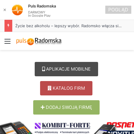
Puls Radomska
POGLĄD
✕
DARMOWY
In Google Play
Życie bez alkoholu – lepszy wybór. Radomsko włącza się w Miesiąc Trzeźwości
Menu
APLIKACJE MOBILNE
KATALOG FIRM
DODAJ SWOJĄ FIRMĘ