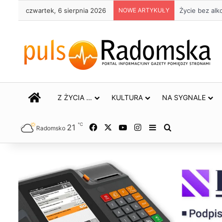
czwartek, 6 sierpnia 2026
NOWE ARTYKUŁY
Życie bez alk
STRONA GŁÓWNA
Z ŻYCIA …
KULTURA
NA SYGNALE
℃
21
Facebook
X
YouTube
Instagram
Sidebar
Szukaj
Radomsko