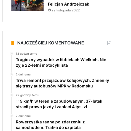
Felicjan Andrzejczak
29 listopada 2022
NAJCZĘŚCIEJ KOMENTOWANE
13 godzin temu
Tragiczny wypadek w Kobielach Wielkich. Nie
żyje 22-letni motocyklista
2 dni temu
Trwa remont przejazdów kolejowych. Zmieniły
się trasy autobusów MPK w Radomsku
22 godziny temu
119 km/h w terenie zabudowanym. 37-latek
stracił prawo jazdy i zapłaci 4 tys. zł
2 dni temu
Rowerzystka ranna po zderzeniu z
samochodem. Trafiła do szpitala