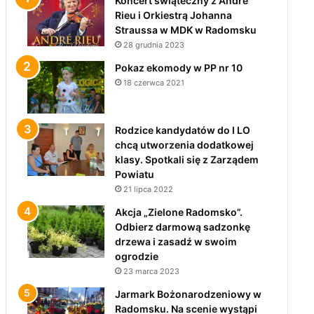
Koncert świąteczny z André
Rieu i Orkiestrą Johanna
Straussa w MDK w Radomsku
28 grudnia 2023
Pokaz ekomody w PP nr 10
18 czerwca 2021
Rodzice kandydatów do I LO
chcą utworzenia dodatkowej
klasy. Spotkali się z Zarządem
Powiatu
21 lipca 2022
Akcja „Zielone Radomsko”.
Odbierz darmową sadzonkę
drzewa i zasadź w swoim
ogrodzie
23 marca 2023
Jarmark Bożonarodzeniowy w
Radomsku. Na scenie wystąpi