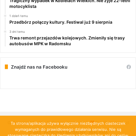
Tragiczny wypadek w Kobielach Wielkich. Nie żyje 22-letni
motocyklista
1 dzień temu
Przedbórz połączy kultury. Festiwal już 9 sierpnia
3 dni temu
Trwa remont przejazdów kolejowych. Zmieniły się trasy
autobusów MPK w Radomsku
Znajdź nas na Facebooku
© Copyright 2026, All Rights Reserved |
PulsRadomska.pl
Ta strona/aplikacja używa wyłącznie niezbędnych ciasteczek
wymaganych do prawidłowego działania serwisu. Nie są
O NAS
PATRONAT MEDIALNY
REKLAMA
stosowane ciasteczka do śledzenia użytkowników ani do celów