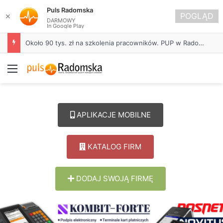
Puls Radomska
POGLĄD
✕
DARMOWY
In Google Play
Życie bez alkoholu – lepszy wybór. Radomsko włącza się w Miesiąc Trzeźwości
Menu
APLIKACJE MOBILNE
KATALOG FIRM
DODAJ SWOJĄ FIRMĘ