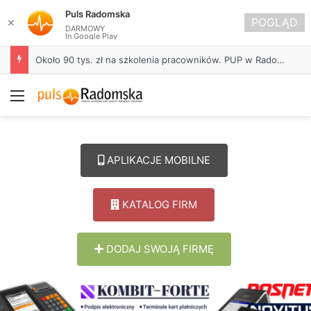
Puls Radomska
POGLĄD
✕
DARMOWY
In Google Play
Około 90 tys. zł na szkolenia pracowników. PUP w Radomsku ogłasza nabór wniosków
Menu
APLIKACJE MOBILNE
KATALOG FIRM
DODAJ SWOJĄ FIRMĘ