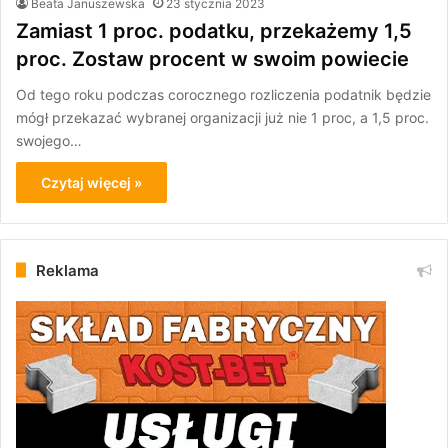
Beata Januszewska
23 stycznia 2023
Zamiast 1 proc. podatku, przekażemy 1,5
proc. Zostaw procent w swoim powiecie
Od tego roku podczas corocznego rozliczenia podatnik będzie
mógł przekazać wybranej organizacji już nie 1 proc, a 1,5 proc.
swojego…
Czytaj więcej »
Reklama