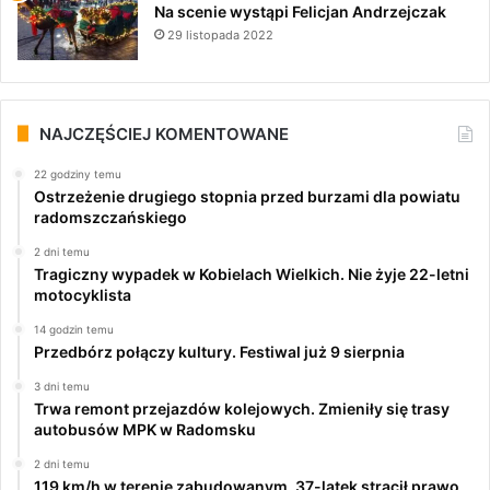
Na scenie wystąpi Felicjan Andrzejczak
29 listopada 2022
NAJCZĘŚCIEJ KOMENTOWANE
22 godziny temu
Ostrzeżenie drugiego stopnia przed burzami dla powiatu
radomszczańskiego
2 dni temu
Tragiczny wypadek w Kobielach Wielkich. Nie żyje 22-letni
motocyklista
14 godzin temu
Przedbórz połączy kultury. Festiwal już 9 sierpnia
3 dni temu
Trwa remont przejazdów kolejowych. Zmieniły się trasy
autobusów MPK w Radomsku
2 dni temu
119 km/h w terenie zabudowanym. 37-latek stracił prawo