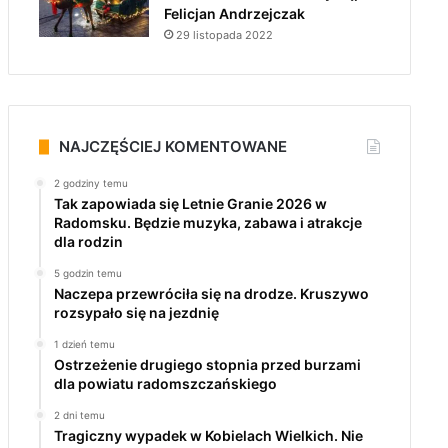
Felicjan Andrzejczak
29 listopada 2022
NAJCZĘŚCIEJ KOMENTOWANE
2 godziny temu
Tak zapowiada się Letnie Granie 2026 w
Radomsku. Będzie muzyka, zabawa i atrakcje
dla rodzin
5 godzin temu
Naczepa przewróciła się na drodze. Kruszywo
rozsypało się na jezdnię
1 dzień temu
Ostrzeżenie drugiego stopnia przed burzami
dla powiatu radomszczańskiego
2 dni temu
Tragiczny wypadek w Kobielach Wielkich. Nie