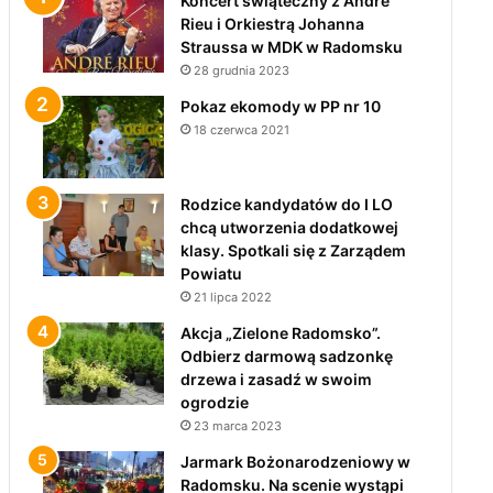
Koncert świąteczny z André
Rieu i Orkiestrą Johanna
Straussa w MDK w Radomsku
28 grudnia 2023
Pokaz ekomody w PP nr 10
18 czerwca 2021
Rodzice kandydatów do I LO
chcą utworzenia dodatkowej
klasy. Spotkali się z Zarządem
Powiatu
21 lipca 2022
Akcja „Zielone Radomsko”.
Odbierz darmową sadzonkę
drzewa i zasadź w swoim
ogrodzie
23 marca 2023
Jarmark Bożonarodzeniowy w
Radomsku. Na scenie wystąpi