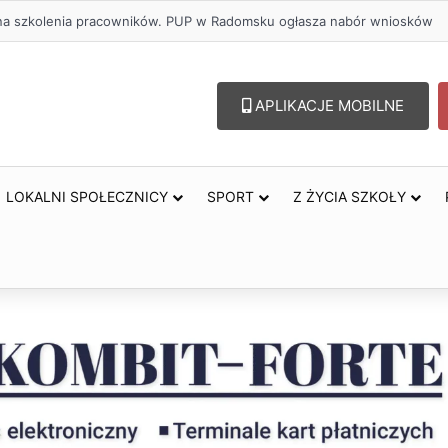
ł na szkolenia pracowników. PUP w Radomsku ogłasza nabór wniosków
APLIKACJE MOBILNE
LOKALNI SPOŁECZNICY
SPORT
Z ŻYCIA SZKOŁY