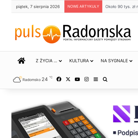
piątek, 7 sierpnia 2026
NOWE ARTYKUŁY
Około 90 tys. z
STRONA GŁÓWNA
Z ŻYCIA …
KULTURA
NA SYGNALE
℃
24
Facebook
X
YouTube
Instagram
Sidebar
Szukaj
Radomsko