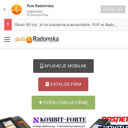
Puls Radomska
POGLĄD
✕
DARMOWY
In Google Play
Około 90 tys. zł na szkolenia pracowników. PUP w Radomsku ogłasza nabór wniosków
Menu
APLIKACJE MOBILNE
KATALOG FIRM
DODAJ SWOJĄ FIRMĘ