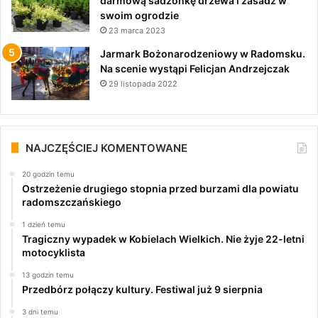
darmową sadzonkę drzewa i zasadź w
swoim ogrodzie
23 marca 2023
Jarmark Bożonarodzeniowy w Radomsku.
Na scenie wystąpi Felicjan Andrzejczak
29 listopada 2022
NAJCZĘŚCIEJ KOMENTOWANE
20 godzin temu
Ostrzeżenie drugiego stopnia przed burzami dla powiatu
radomszczańskiego
1 dzień temu
Tragiczny wypadek w Kobielach Wielkich. Nie żyje 22-letni
motocyklista
13 godzin temu
Przedbórz połączy kultury. Festiwal już 9 sierpnia
3 dni temu