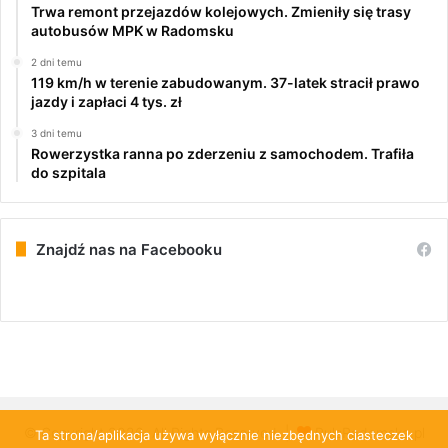
Trwa remont przejazdów kolejowych. Zmieniły się trasy
autobusów MPK w Radomsku
2 dni temu
119 km/h w terenie zabudowanym. 37-latek stracił prawo
jazdy i zapłaci 4 tys. zł
3 dni temu
Rowerzystka ranna po zderzeniu z samochodem. Trafiła
do szpitala
Znajdź nas na Facebooku
© Copyright 2026, All Rights Reserved |
PulsRadomska.pl
Ta strona/aplikacja używa wyłącznie niezbędnych ciasteczek