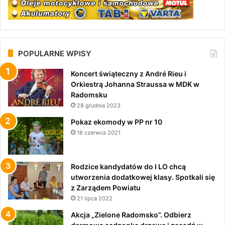
POPULARNE WPISY
Koncert świąteczny z André Rieu i
Orkiestrą Johanna Straussa w MDK w
Radomsku
28 grudnia 2023
Pokaz ekomody w PP nr 10
18 czerwca 2021
Rodzice kandydatów do I LO chcą
utworzenia dodatkowej klasy. Spotkali się
z Zarządem Powiatu
21 lipca 2022
Akcja „Zielone Radomsko”. Odbierz