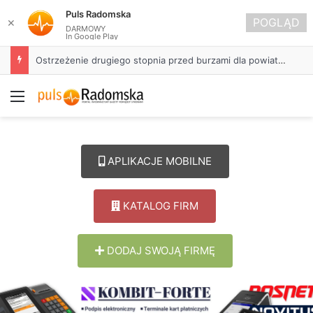
Puls Radomska
POGLĄD
✕
DARMOWY
In Google Play
Ostrzeżenie drugiego stopnia przed burzami dla powiatu radomszczańskiego
Menu
APLIKACJE MOBILNE
KATALOG FIRM
DODAJ SWOJĄ FIRMĘ