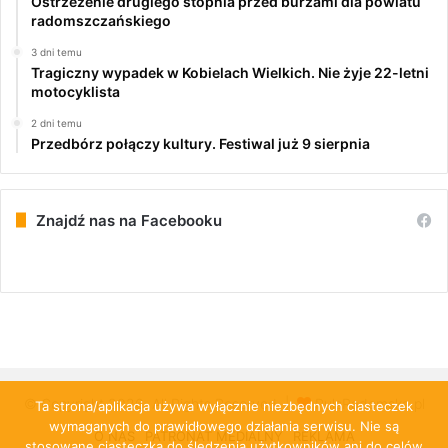
Ostrzeżenie drugiego stopnia przed burzami dla powiatu
radomszczańskiego
3 dni temu
Tragiczny wypadek w Kobielach Wielkich. Nie żyje 22-letni
motocyklista
2 dni temu
Przedbórz połączy kultury. Festiwal już 9 sierpnia
Znajdź nas na Facebooku
© Copyright 2026, All Rights Reserved |
PulsRadomska.pl
Ta strona/aplikacja używa wyłącznie niezbędnych ciasteczek
wymaganych do prawidłowego działania serwisu. Nie są
O NAS
PATRONAT MEDIALNY
REKLAMA
stosowane ciasteczka do śledzenia użytkowników ani do celów