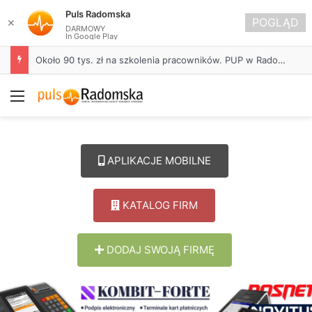
Puls Radomska
POGLĄD
✕
DARMOWY
In Google Play
Około 90 tys. zł na szkolenia pracowników. PUP w Radomsku ogłasza nabór wniosków
Menu
APLIKACJE MOBILNE
KATALOG FIRM
DODAJ SWOJĄ FIRMĘ