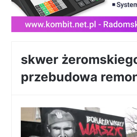
skwer żeromskieg
przebudowa remon