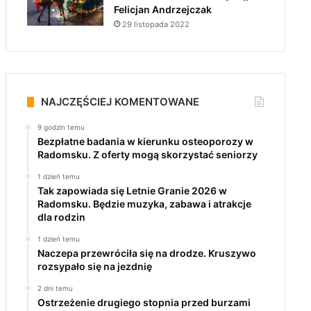
Felicjan Andrzejczak
29 listopada 2022
NAJCZĘŚCIEJ KOMENTOWANE
9 godzin temu
Bezpłatne badania w kierunku osteoporozy w
Radomsku. Z oferty mogą skorzystać seniorzy
1 dzień temu
Tak zapowiada się Letnie Granie 2026 w
Radomsku. Będzie muzyka, zabawa i atrakcje
dla rodzin
1 dzień temu
Naczepa przewróciła się na drodze. Kruszywo
rozsypało się na jezdnię
2 dni temu
Ostrzeżenie drugiego stopnia przed burzami