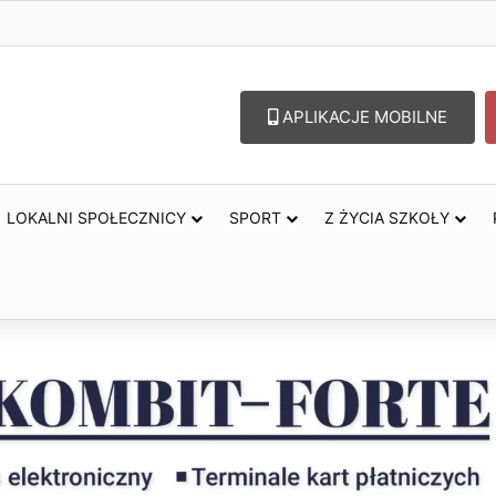
ugiego stopnia przed burzami dla powiatu radomszczańskiego
APLIKACJE MOBILNE
LOKALNI SPOŁECZNICY
SPORT
Z ŻYCIA SZKOŁY