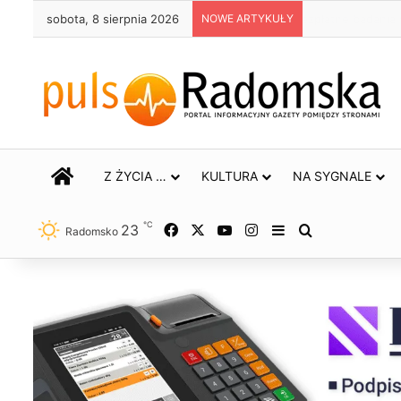
sobota, 8 sierpnia 2026
NOWE ARTYKUŁY
Ostrzeżenie dr
STRONA GŁÓWNA
Z ŻYCIA …
KULTURA
NA SYGNALE
℃
23
Facebook
X
YouTube
Instagram
Sidebar
Szukaj
Radomsko