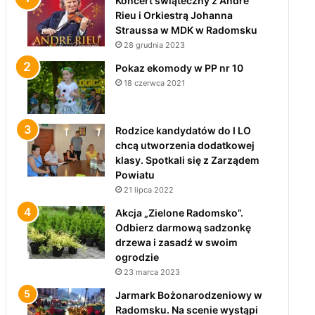
Koncert świąteczny z André
Rieu i Orkiestrą Johanna
Straussa w MDK w Radomsku
28 grudnia 2023
Pokaz ekomody w PP nr 10
18 czerwca 2021
Rodzice kandydatów do I LO
chcą utworzenia dodatkowej
klasy. Spotkali się z Zarządem
Powiatu
21 lipca 2022
Akcja „Zielone Radomsko”.
Odbierz darmową sadzonkę
drzewa i zasadź w swoim
ogrodzie
23 marca 2023
Jarmark Bożonarodzeniowy w
Radomsku. Na scenie wystąpi