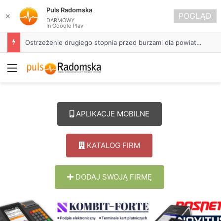
Puls Radomska
POGLĄD
✕
DARMOWY
In Google Play
Ostrzeżenie drugiego stopnia przed burzami dla powiatu radomszczańskiego
Menu
APLIKACJE MOBILNE
KATALOG FIRM
DODAJ SWOJĄ FIRMĘ