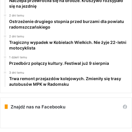
Naczepa przewróciła się na drodze. Kruszywo rozsypało
się na jezdnię
2 dni temu
Ostrzeżenie drugiego stopnia przed burzami dla powiatu
radomszczańskiego
2 dni temu
Tragiczny wypadek w Kobielach Wielkich. Nie żyje 22-letni
motocyklista
1 dzień temu
Przedbórz połączy kultury. Festiwal już 9 sierpnia
3 dni temu
Trwa remont przejazdów kolejowych. Zmieniły się trasy
autobusów MPK w Radomsku
Znajdź nas na Facebooku