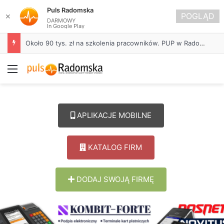
Puls Radomska
POGLĄD
✕
DARMOWY
In Google Play
Około 90 tys. zł na szkolenia pracowników. PUP w Radomsku ogłasza nabór wniosków
Menu
APLIKACJE MOBILNE
KATALOG FIRM
DODAJ SWOJĄ FIRMĘ