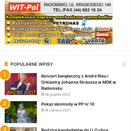
POPULARNE WPISY
Koncert świąteczny z André Rieu i
Orkiestrą Johanna Straussa w MDK w
Radomsku
28 grudnia 2023
Pokaz ekomody w PP nr 10
18 czerwca 2021
Rodzice kandydatów do I LO chcą