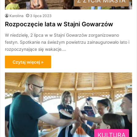
Z ŻYCIA MIASTA
Karolina
3 lipca 2023
Rozpoczęcie lata w Stajni Gowarzów
W niedzielę, 2 lipca w w Stajni Gowarzów zorganizowano
festyn. Spotkanie na świeżym powietrzu zainaugurowało lato i
rozpoczynające się wakacje.…
Czytaj więcej »
KULTURA