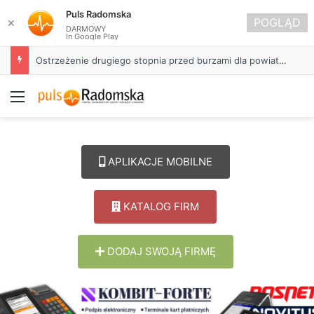
Puls Radomska
POGLĄD
✕
DARMOWY
In Google Play
Ostrzeżenie drugiego stopnia przed burzami dla powiatu radomszczańskiego
Menu
APLIKACJE MOBILNE
KATALOG FIRM
DODAJ SWOJĄ FIRMĘ