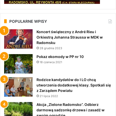
POPULARNE WPISY
Koncert świąteczny z André Rieu i
Orkiestrą Johanna Straussa w MDK w
Radomsku
28 grudnia 2023
Pokaz ekomody w PP nr 10
18 czerwca 2021
Rodzice kandydatów do I LO chcą
utworzenia dodatkowej klasy. Spotkali się
z Zarządem Powiatu
21 lipca 2022
Akcja „Zielone Radomsko”. Odbierz
darmową sadzonkę drzewa i zasadź w
swoim ogrodzie