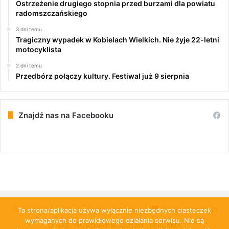
Ostrzeżenie drugiego stopnia przed burzami dla powiatu
radomszczańskiego
3 dni temu
Tragiczny wypadek w Kobielach Wielkich. Nie żyje 22-letni
motocyklista
2 dni temu
Przedbórz połączy kultury. Festiwal już 9 sierpnia
Znajdź nas na Facebooku
© Copyright 2026, All Rights Reserved |
PulsRadomska.pl
Ta strona/aplikacja używa wyłącznie niezbędnych ciasteczek
wymaganych do prawidłowego działania serwisu. Nie są
O NAS
PATRONAT MEDIALNY
REKLAMA