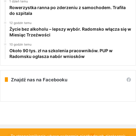
1 dzień temu
Rowerzystka ranna po zderzeniu z samochodem. Trafiła
do szpitala
12 godzin temu
Życie bez alkoholu – lepszy wybór. Radomsko włącza się w
Miesiąc Trzeźwości
10 godzin temu
Około 90 tys. zł na szkolenia pracowników. PUP w
Radomsku ogłasza nabór wniosków
Znajdź nas na Facebooku
© Copyright 2026, All Rights Reserved |
PulsRadomska.pl