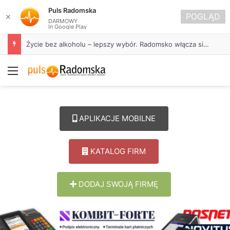
Puls Radomska
POGLĄD
✕
DARMOWY
In Google Play
Życie bez alkoholu – lepszy wybór. Radomsko włącza się w Miesiąc Trzeźwości
Menu
APLIKACJE MOBILNE
KATALOG FIRM
DODAJ SWOJĄ FIRMĘ