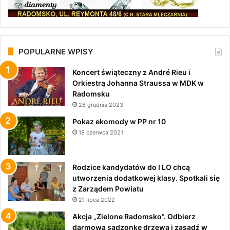
POPULARNE WPISY
Koncert świąteczny z André Rieu i
Orkiestrą Johanna Straussa w MDK w
Radomsku
28 grudnia 2023
Pokaz ekomody w PP nr 10
18 czerwca 2021
Rodzice kandydatów do I LO chcą
utworzenia dodatkowej klasy. Spotkali się
z Zarządem Powiatu
21 lipca 2022
Akcja „Zielone Radomsko”. Odbierz
darmową sadzonkę drzewa i zasadź w