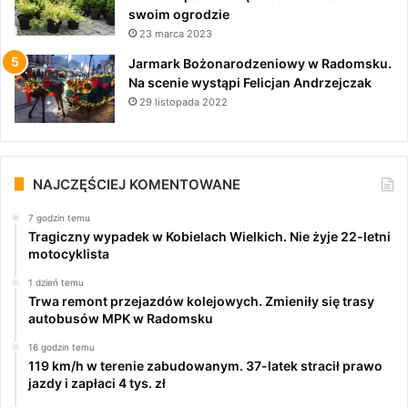
swoim ogrodzie
23 marca 2023
Jarmark Bożonarodzeniowy w Radomsku.
Na scenie wystąpi Felicjan Andrzejczak
29 listopada 2022
NAJCZĘŚCIEJ KOMENTOWANE
7 godzin temu
Tragiczny wypadek w Kobielach Wielkich. Nie żyje 22-letni
motocyklista
1 dzień temu
Trwa remont przejazdów kolejowych. Zmieniły się trasy
autobusów MPK w Radomsku
16 godzin temu
119 km/h w terenie zabudowanym. 37-latek stracił prawo
jazdy i zapłaci 4 tys. zł