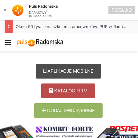
Puls Radomska
POGLĄD
✕
DARMOWY
In Google Play
Około 90 tys. zł na szkolenia pracowników. PUP w Radomsku ogłasza nabór wniosków
Menu
APLIKACJE MOBILNE
KATALOG FIRM
DODAJ SWOJĄ FIRMĘ