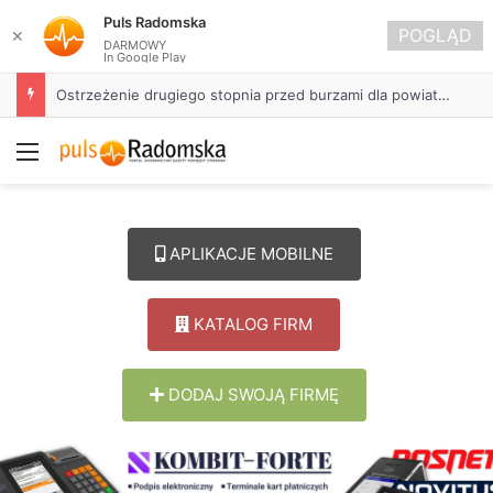
Puls Radomska
POGLĄD
✕
DARMOWY
In Google Play
Ostrzeżenie drugiego stopnia przed burzami dla powiatu radomszczańskiego
Menu
APLIKACJE MOBILNE
KATALOG FIRM
DODAJ SWOJĄ FIRMĘ