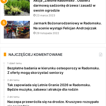
Akcja „Zielone Radomsko”. Odbierz
darmową sadzonkę drzewa i zasadź w
swoim ogrodzie
23 marca 2023
Jarmark Bożonarodzeniowy w Radomsku.
Na scenie wystąpi Felicjan Andrzejczak
29 listopada 2022
NAJCZĘŚCIEJ KOMENTOWANE
1 dzień temu
Bezpłatne badania w kierunku osteoporozy w Radomsku.
Z oferty mogą skorzystać seniorzy
2 dni temu
Tak zapowiada się Letnie Granie 2026 w Radomsku.
Będzie muzyka, zabawa i atrakcje dla rodzin
2 dni temu
Naczepa przewróciła się na drodze. Kruszywo rozsypało