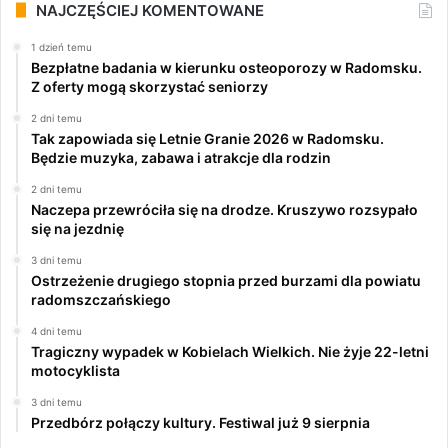
NAJCZĘŚCIEJ KOMENTOWANE
1 dzień temu
Bezpłatne badania w kierunku osteoporozy w Radomsku.
Z oferty mogą skorzystać seniorzy
2 dni temu
Tak zapowiada się Letnie Granie 2026 w Radomsku.
Będzie muzyka, zabawa i atrakcje dla rodzin
2 dni temu
Naczepa przewróciła się na drodze. Kruszywo rozsypało
się na jezdnię
3 dni temu
Ostrzeżenie drugiego stopnia przed burzami dla powiatu
radomszczańskiego
4 dni temu
Tragiczny wypadek w Kobielach Wielkich. Nie żyje 22-letni
motocyklista
3 dni temu
Przedbórz połączy kultury. Festiwal już 9 sierpnia