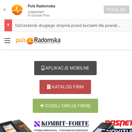
Puls Radomska
POGLĄD
✕
DARMOWY
In Google Play
Ostrzeżenie drugiego stopnia przed burzami dla powiatu radomszczańskiego
Menu
APLIKACJE MOBILNE
KATALOG FIRM
DODAJ SWOJĄ FIRMĘ