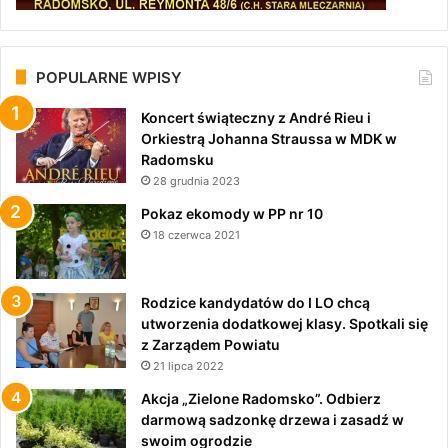
POPULARNE WPISY
Koncert świąteczny z André Rieu i
Orkiestrą Johanna Straussa w MDK w
Radomsku
28 grudnia 2023
Pokaz ekomody w PP nr 10
18 czerwca 2021
Rodzice kandydatów do I LO chcą
utworzenia dodatkowej klasy. Spotkali się
z Zarządem Powiatu
21 lipca 2022
Akcja „Zielone Radomsko”. Odbierz
darmową sadzonkę drzewa i zasadź w
swoim ogrodzie