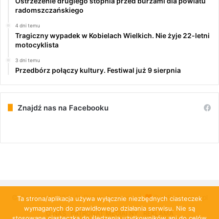
Ostrzeżenie drugiego stopnia przed burzami dla powiatu
radomszczańskiego
4 dni temu
Tragiczny wypadek w Kobielach Wielkich. Nie żyje 22-letni
motocyklista
3 dni temu
Przedbórz połączy kultury. Festiwal już 9 sierpnia
Znajdź nas na Facebooku
© Copyright 2026, All Rights Reserved |
PulsRadomska.pl
Ta strona/aplikacja używa wyłącznie niezbędnych ciasteczek
wymaganych do prawidłowego działania serwisu. Nie są
O NAS
PATRONAT MEDIALNY
REKLAMA
stosowane ciasteczka do śledzenia użytkowników ani do celów