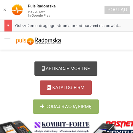
Puls Radomska
POGLĄD
✕
DARMOWY
In Google Play
Ostrzeżenie drugiego stopnia przed burzami dla powiatu radomszczańskiego
Menu
APLIKACJE MOBILNE
KATALOG FIRM
DODAJ SWOJĄ FIRMĘ