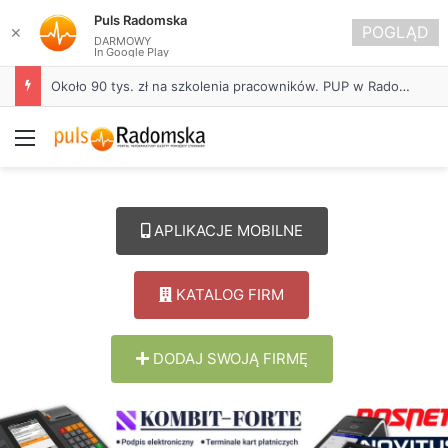
Puls Radomska
POGLĄD
✕
DARMOWY
In Google Play
Około 90 tys. zł na szkolenia pracowników. PUP w Radomsku ogłasza nabór wniosków
Menu
APLIKACJE MOBILNE
KATALOG FIRM
DODAJ SWOJĄ FIRMĘ