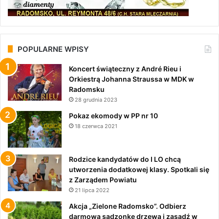
POPULARNE WPISY
Koncert świąteczny z André Rieu i
Orkiestrą Johanna Straussa w MDK w
Radomsku
28 grudnia 2023
Pokaz ekomody w PP nr 10
18 czerwca 2021
Rodzice kandydatów do I LO chcą
utworzenia dodatkowej klasy. Spotkali się
z Zarządem Powiatu
21 lipca 2022
Akcja „Zielone Radomsko”. Odbierz
darmową sadzonkę drzewa i zasadź w