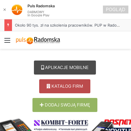
Puls Radomska
POGLĄD
✕
DARMOWY
In Google Play
Około 90 tys. zł na szkolenia pracowników. PUP w Radomsku ogłasza nabór wniosków
Menu
APLIKACJE MOBILNE
KATALOG FIRM
DODAJ SWOJĄ FIRMĘ