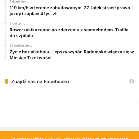
1 dzień temu
119 km/h w terenie zabudowanym. 37-latek stracił prawo
jazdy i zapłaci 4 tys. zł
2 dni temu
Rowerzystka ranna po zderzeniu z samochodem. Trafiła
do szpitala
20 godzin temu
Życie bez alkoholu – lepszy wybór. Radomsko włącza się w
Miesiąc Trzeźwości
Znajdź nas na Facebooku
© Copyright 2026, All Rights Reserved |
PulsRadomska.pl