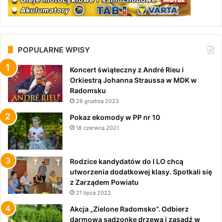
POPULARNE WPISY
Koncert świąteczny z André Rieu i
Orkiestrą Johanna Straussa w MDK w
Radomsku
28 grudnia 2023
Pokaz ekomody w PP nr 10
18 czerwca 2021
Rodzice kandydatów do I LO chcą
utworzenia dodatkowej klasy. Spotkali się
z Zarządem Powiatu
21 lipca 2022
Akcja „Zielone Radomsko”. Odbierz
darmową sadzonkę drzewa i zasadź w