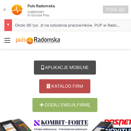
Puls Radomska
POGLĄD
✕
DARMOWY
In Google Play
Około 90 tys. zł na szkolenia pracowników. PUP w Radomsku ogłasza nabór wniosków
Menu
APLIKACJE MOBILNE
KATALOG FIRM
DODAJ SWOJĄ FIRMĘ