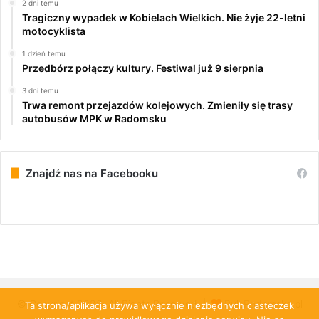
2 dni temu
Tragiczny wypadek w Kobielach Wielkich. Nie żyje 22-letni
motocyklista
1 dzień temu
Przedbórz połączy kultury. Festiwal już 9 sierpnia
3 dni temu
Trwa remont przejazdów kolejowych. Zmieniły się trasy
autobusów MPK w Radomsku
Znajdź nas na Facebooku
© Copyright 2026, All Rights Reserved |
PulsRadomska.pl
Ta strona/aplikacja używa wyłącznie niezbędnych ciasteczek