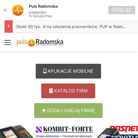
Puls Radomska
POGLĄD
✕
DARMOWY
In Google Play
Około 90 tys. zł na szkolenia pracowników. PUP w Radomsku ogłasza nabór wniosków
Menu
APLIKACJE MOBILNE
KATALOG FIRM
DODAJ SWOJĄ FIRMĘ