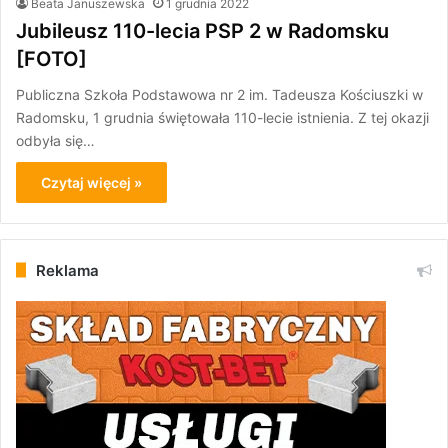
Beata Januszewska
1 grudnia 2022
Jubileusz 110-lecia PSP 2 w Radomsku
[FOTO]
Publiczna Szkoła Podstawowa nr 2 im. Tadeusza Kościuszki w
Radomsku, 1 grudnia świętowała 110-lecie istnienia. Z tej okazji
odbyła się…
Czytaj więcej »
Reklama