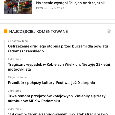
Na scenie wystąpi Felicjan Andrzejczak
29 listopada 2022
NAJCZĘŚCIEJ KOMENTOWANE
23 godziny temu
Ostrzeżenie drugiego stopnia przed burzami dla powiatu
radomszczańskiego
2 dni temu
Tragiczny wypadek w Kobielach Wielkich. Nie żyje 22-letni
motocyklista
15 godzin temu
Przedbórz połączy kultury. Festiwal już 9 sierpnia
3 dni temu
Trwa remont przejazdów kolejowych. Zmieniły się trasy
autobusów MPK w Radomsku
2 dni temu
119 km/h w terenie zabudowanym. 37-latek stracił prawo