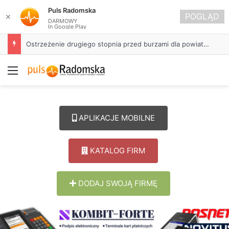
Puls Radomska
POGLĄD
✕
DARMOWY
In Google Play
Ostrzeżenie drugiego stopnia przed burzami dla powiatu radomszczańskiego
Menu
APLIKACJE MOBILNE
KATALOG FIRM
DODAJ SWOJĄ FIRMĘ